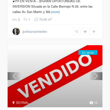
●PH EN VENTA.- ⦿GRAN OPORTUNIDAD DE
INVERSION Situada en la Calle Bermejo N 29, entre las
calles Av San Martin y Ma
[more]
2
2
1
70,00 m
full info
guidopropiedades
En venta
BERNAL
,
10