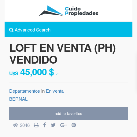
Advanced Search
LOFT EN VENTA (PH)
VENDIDO
45,000 $
U$S
.-
Departamentos
in
En venta
BERNAL
add to favorites
2046