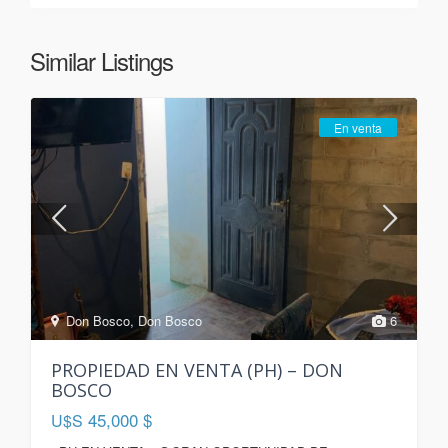
Similar Listings
En venta
Don Bosco
,
Don Bosco
6
PROPIEDAD EN VENTA (PH) – DON
BOSCO
45,000 $
U$S